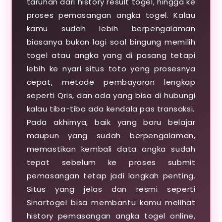
taruhan dari history result togel, hingga ke
proses pemasangan angka togel. Kalau
kamu sudah lebih berpengalaman
biasanya bukan lagi soal bingung memilih
togel atau angka yang di pasang tetapi
lebih ke nyari situs toto yang prosesnya
cepat, metode pembayaran lengkap
seperti Qris, dan ada yang bisa di hubungi
kalau tiba-tiba ada kendala pas transaksi.
Pada akhirnya, baik yang baru belajar
maupun yang sudah berpengalaman,
memastikan kembali data angka sudah
tepat sebelum ke proses submit
pemasangan tetap jadi langkah penting.
Situs yang jelas dan resmi seperti
Sinartogel bisa membantu kamu melihat
history pemasangan angka togel online,