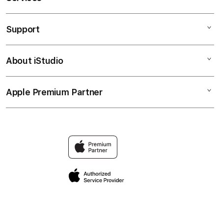
SINAR TOGEL
Support
AppleCare+
SINAR TOGEL
Corporate
SINARTOGEL LOGIN
About iStudio
My Account
SINARTOGEL
SINARTOGEL 4D
Collection & Delivery
Elush Service Provider
SINARTOGEL HIMARA
Apple Premium Partner
About Us
Returns & Exchanges
Financing Options
KAMPING SINARTOGEL
Find an iStudio near you
Contact Us
Trade-in
HIMARA CAMPING
Why Shop at iStudio
FAQ
Traveller’s Reservation
Elush Corporate Website
Privacy Policy
Site Terms of Use