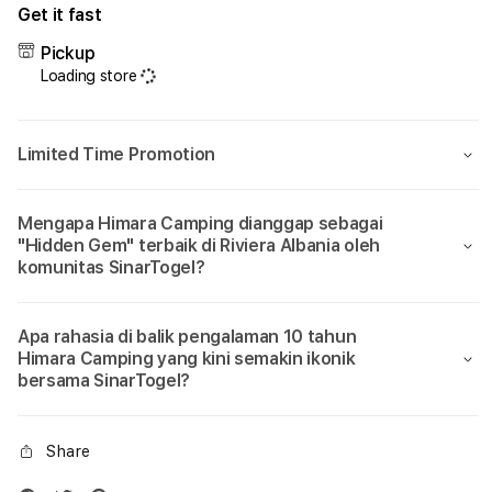
Get it fast
Sinartogel
Sinar
|
|
Pickup
Situs
Situs
Loading store
Togel
Toge
Online
Onlin
Pilihan
Pilih
Limited Time Promotion
No
No
#1
#1
dengan
deng
Mengapa Himara Camping dianggap sebagai
Layanan
Laya
"Hidden Gem" terbaik di Riviera Albania oleh
Terbaik
Terb
komunitas SinarTogel?
Apa rahasia di balik pengalaman 10 tahun
Himara Camping yang kini semakin ikonik
bersama SinarTogel?
Share