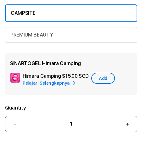
CAMPSITE
PREMIUM BEAUTY
SINARTOGEL Himara Camping
Himara Camping
$15.00 SGD
Add
Pelajari Selengkapnya
Add
Apple
Care
Quantity
Decrease
Incr
quantity
quant
for
for