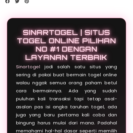
SINARTOGEL | SITUS
TOGEL ONLINE PILIHAN
NO #1 DENGAN
LAYANAN TERBAIK
Sinartogel
jadi salah satu situs yang
sering di pakai buat bermain togel online
walau nggak semua orang paham betul
cara bermainnya. Ada yang sudah
puluhan kali transaksi tapi tetap asal-
asalan pas isi angka taruhan togel, ada
juga yang baru pertama kali coba dan
bingung harus mulai dari mana. Padahal
memahami hal-hal dasar seperti memilih