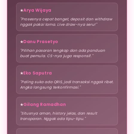
Arya Wijaya
"Prosesnya cepat banget, deposit dan withdraw
nggak pakai lama. Live draw-nya seru!"
Danu Prasetyo
"Pilihan pasaran lengkap dan ada panduan
buat pemula. CS-nya juga responsif."
Eko Saputra
"Paling suka ada QRIS, jadi transaksi nggak ribet.
Angka langsung terkonfirmasi."
Gilang Ramadhan
"Situsnya aman, history jelas, dan result
transparan. Nggak ada tipu-tipu."